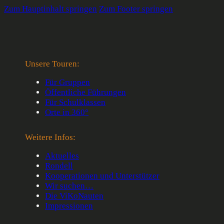
Zum Hauptinhalt springen
Zum Footer springen
Unsere Touren:
Für Gruppen
Öffentliche Führungen
Für Schulklassen
Orte in 360°
Weitere Infos:
Aktuelles
Preisgeld gewonnen
Rondell
Kooperationen und Unterstützer
Wir suchen…
Veröffentlicht am 21. Mai 2014
Die ViKoNauten
Impressionen
Der ViKoNauten e.V. hat mit seinem Projekt