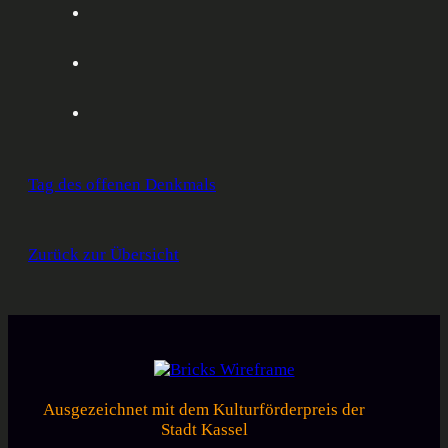
„Tiefgänge“ bei der Aktion
„Alltags-Helden gesucht“
der Kasseler Bank den 3. Platz gewonnen!
Die ViKoNauten sind „Alltagshelden“ ;-)
Presse: Hochbunker Kassel
Tag des offenen Denkmals
Zurück zur Übersicht
Ausgezeichnet mit dem Kulturförderpreis der
Stadt Kassel