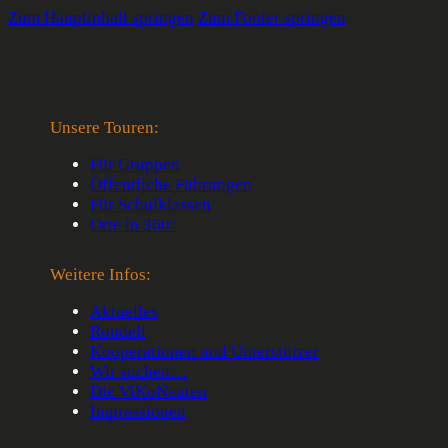
Zum Hauptinhalt springen
Zum Footer springen
Unsere Touren:
Für Gruppen
Öffentliche Führungen
Für Schulklassen
Orte in 360°
Weitere Infos:
Aktuelles
Rüstung: Made in
Rondell
Kooperationen und Unterstützer
Kassel!
Wir suchen…
Die ViKoNauten
Impressionen
Veröffentlicht am 25. Mai 2019