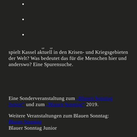
SONDERVERANSTALTUNG
Garnisonsstadt, Rüstungsschmiede und Bunkerstadt: In
Kassel werden seit Jahrhunderten Kriegswaffen
industriell produziert. «Deutsche Waffen, deutsches
Geld morden mit in aller Welt»: Trifft diese Parole der
Friedens- bewegung heute noch zu? Welche Rolle
spielt Kassel aktuell in den Krisen- und Kriegsgebieten
der Welt? Was bedeutet das für die Menschen hier und
anderswo? Eine Spurensuche.
Eine Sonderveranstaltung zum
„Blauen Sonntag
Junior“
und zum
„Blauen Sonntag“
2019.
Weitere Veranstaltungen zum Blauen Sonntag:
Blauer Sonntag
Blauer Sonntag Junior